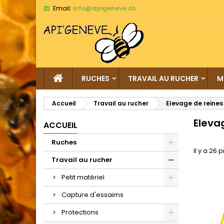
Email:
info@apigeneve.ch
RUCHES
TRAVAIL AU RUCHER
M
Accueil
Travail au rucher
Elevage de reines
Eleva
ACCUEIL
Ruches
Il y a 26 
Travail au rucher
Petit matériel
Capture d'essaims
Protections