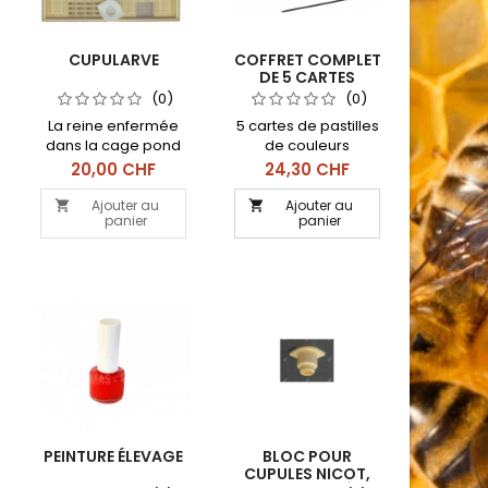
CUPULARVE
COFFRET COMPLET
DE 5 CARTES
COULEUR
(0)
(0)
La reine enfermée
5 cartes de pastilles
dans la cage pond
de couleurs
directement dans les
différentes
Prix
Prix
20,00 CHF
24,30 CHF
cupules, évite le
numérotées de 1 à
picking
100, un tube de colle
Ajouter au
Ajouter au


panier
panier
et un applicateur
PEINTURE ÉLEVAGE
BLOC POUR
CUPULES NICOT,