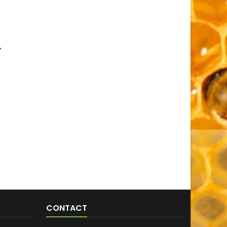

CONTACT