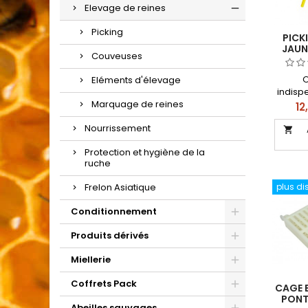
Elevage de reines
Picking
PICK
JAUN
Couveuses
O
Eléments d'élevage
indisp
Marquage de reines
eff
Pri
12
l’élev
Nourrissement

Protection et hygiène de la
ruche
Frelon Asiatique
plus di
Conditionnement
Produits dérivés
Miellerie
Coffrets Pack
CAGE 
PONT
Abeilles sauvages