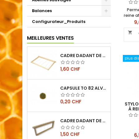
Permet
Balances
reine a
faire u
Configurateur_Produits
Pr
9
l'aci

MEILLEURES VENTES
CADRE DADANT DE CORPS FILÉ VERTICAL
plus di
Prix
1,60 CHF
CAPSULE TO 82 ALVÉOLES
Prix
0,20 CHF
STYLO
À RE
CADRE DADANT DE HAUSSE FILÉ VERTICAL
Prix
1,50 CHF
Pr
6