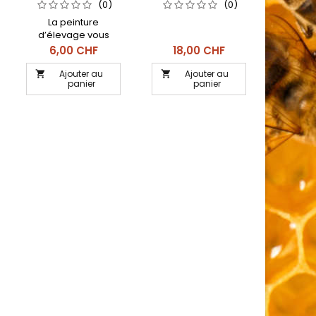
LOT DE 100 (CRÈME)
(0)
(0)
La peinture
d’élevage vous
permet de marquer
Prix
Prix
6,00 CHF
18,00 CHF
précisément vos
reines en fonction de
Ajouter au
Ajouter au


panier
panier
l'année. Ainsi, vous
pourrez les repérer
plus facilement
lorsque vous
visiterez vos ruches.