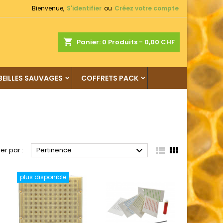
Bienvenue,
S'identifier
ou
Créez votre compte
shopping_cart
Panier:
0
Produits - 0,00 CHF
BEILLES SAUVAGES
COFFRETS PACK



ier par :
Pertinence
plus disponible