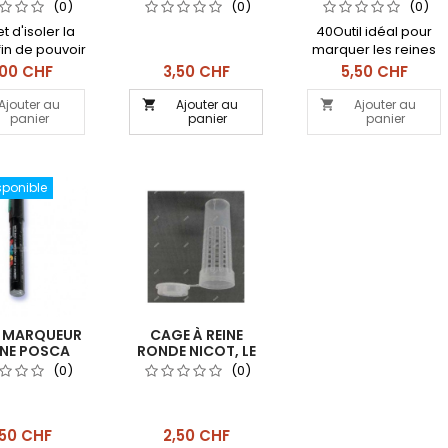
(0)
(0)
(0)
 d'isoler la
40Outil idéal pour
fin de pouvoir
marquer les reines
n traitement à
ix
Prix
Prix
,00 CHF
3,50 CHF
5,50 CHF
de oxalique.
Ajouter au
Ajouter au
Ajouter au


panier
panier
panier
sponible
 MARQUEUR
CAGE À REINE
INE POSCA
RONDE NICOT, LE
LOT DE 10
(0)
(0)
ix
Prix
,50 CHF
2,50 CHF