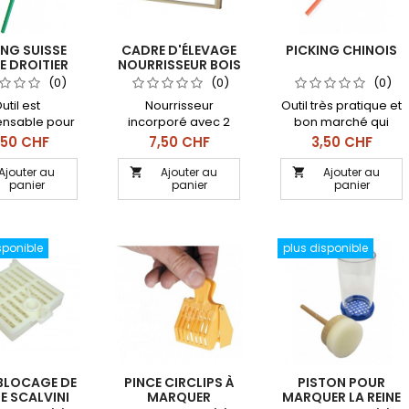
ING SUISSE
CADRE D'ÉLEVAGE
PICKING CHINOIS
E DROITIER
NOURRISSEUR BOIS
DOUBLE BARETTES
(0)
(0)
(0)
util est
Nourrisseur
Outil très pratique et
ensable pour
incorporé avec 2
bon marché qui
ectuer de
baguettes amovibles
permet à l'apiculteur
x
Prix
Prix
,50 CHF
7,50 CHF
3,50 CHF
age de reine
pouvant contenir 15
de prélever et
portes-cupules
transférer les jeunes
Ajouter au
Ajouter au
Ajouter au


panier
panier
panier
larves
sponible
plus disponible
BLOCAGE DE
PINCE CIRCLIPS À
PISTON POUR
E SCALVINI
MARQUER
MARQUER LA REINE