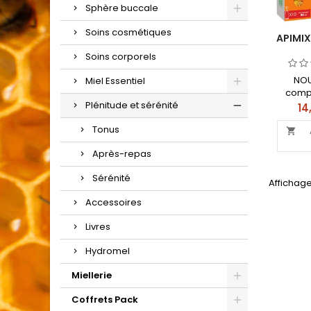
Sphère buccale
Soins cosmétiques
APIMIX
Soins corporels
NOU
Miel Essentiel
compl
Plénitude et sérénité
Éne
Pri
14
spé
Tonus
for

répondr
Après-repas
phys
m
Sérénité
Affichage 
Accessoires
Livres
Hydromel
Miellerie
Coffrets Pack