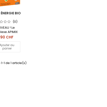
 ÉNERGIE BIO
(0)
VEAU ! Le
exe APIMIX
rgie a été
x
,90 CHF
cialement
mulé pour
Ajouter au
panier
e à la fatigue
ique et /ou
entale.
1-1 de 1 article(s)