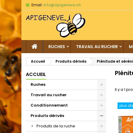
Email:
info@apigeneve.ch
RUCHES
TRAVAIL AU RUCHER
M
Accueil
Produits dérivés
Plénitude et sérén
Pléni
ACCUEIL
Ruches
Il y a 1 pr
Travail au rucher
Conditionnement
plus di
Produits dérivés
Produits de la ruche