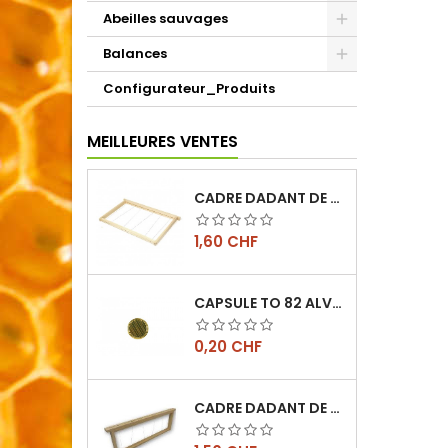
Abeilles sauvages
Balances
Configurateur_Produits
MEILLEURES VENTES
CADRE DADANT DE CORPS FILÉ VERTICAL
Prix
1,60 CHF
CAPSULE TO 82 ALVÉOLES
Prix
0,20 CHF
CADRE DADANT DE HAUSSE FILÉ VERTICAL