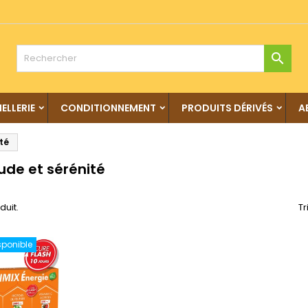

IELLERIE
CONDITIONNEMENT
PRODUITS DÉRIVÉS
A
ité
tude et sérénité
oduit.
Tr
sponible