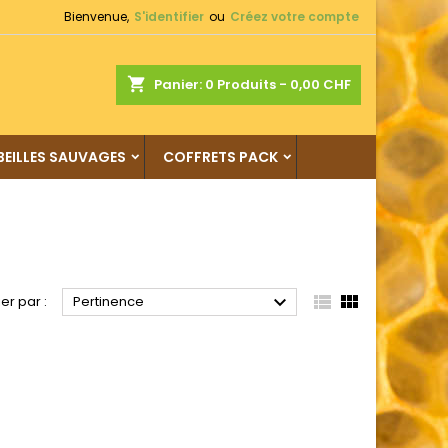
Bienvenue,
S'identifier
ou
Créez votre compte
shopping_cart
Panier:
0
Produits - 0,00 CHF
BEILLES SAUVAGES
COFFRETS PACK



ier par :
Pertinence