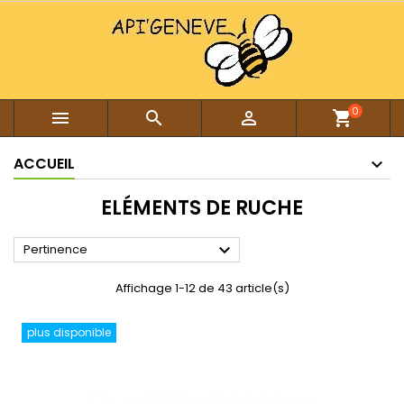
0



shopping_cart
ACCUEIL
ELÉMENTS DE RUCHE

Pertinence
Affichage 1-12 de 43 article(s)
plus disponible