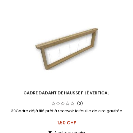
CADRE DADANT DE HAUSSE FILÉ VERTICAL
(0)
30Cadre déjà filé prêt à recevoir la feuille de cire gaufrée
Prix
1,50 CHF
Ajouter au panier
