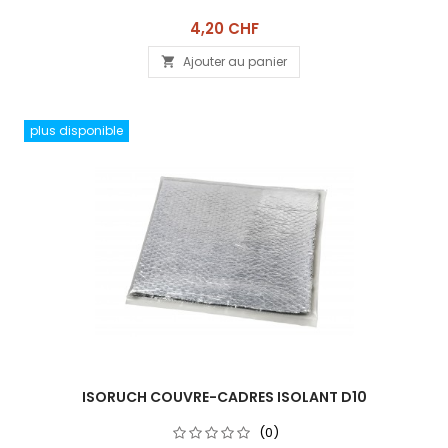
Prix
4,20 CHF
Ajouter au panier

plus disponible
ISORUCH COUVRE-CADRES ISOLANT D10
(0)