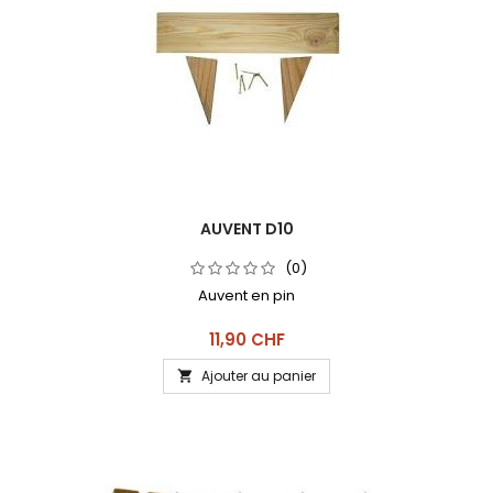
AUVENT D10
(0)
Auvent en pin
Prix
11,90 CHF
Ajouter au panier
