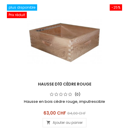
plus disponible
-25%
Prix réduit
HAUSSE D10 CÈDRE ROUGE
(0)
Hausse en bois cèdre rouge, imputrescible
Prix
Prix
63,00 CHF
84,00 CHF
de
Ajouter au panier

base