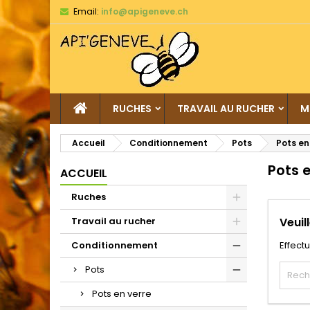
Email:
info@apigeneve.ch
RUCHES
TRAVAIL AU RUCHER
M
Accueil
Conditionnement
Pots
Pots en
Pots 
ACCUEIL
Ruches
Travail au rucher
Veuil
Conditionnement
Effect
Pots
Pots en verre