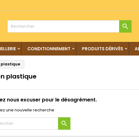

IELLERIE
CONDITIONNEMENT
PRODUITS DÉRIVÉS
A
 plastique
en plastique
lez nous excuser pour le désagrément.
uez une nouvelle recherche
