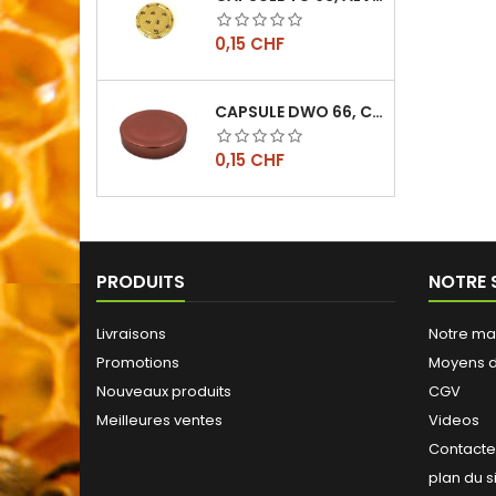
Prix
0,15 CHF
CAPSULE DWO 66, CUIVRE
Prix
0,15 CHF
PRODUITS
NOTRE 
Livraisons
Notre ma
Promotions
Moyens 
Nouveaux produits
CGV
Meilleures ventes
Videos
Contact
plan du s