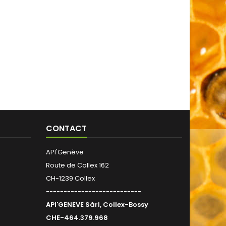
CONTACT
API'Genève
Route de Collex 162
CH-1239 Collex
---------------------------
API'GENEVE Sàrl, Collex-Bossy
CHE-464.379.968