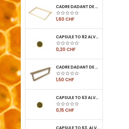
CADRE DADANT DE CORPS FILÉ VERTICAL
Prix
1,60 CHF
CAPSULE TO 82 ALVÉOLES
Prix
0,20 CHF
CADRE DADANT DE HAUSSE FILÉ VERTICAL
Prix
1,50 CHF
CAPSULE TO 63 ALVÉOLES
Prix
0,15 CHF
CAPSULE TO 63, ALVÉOLES ABEILLES, L'UNITÉ