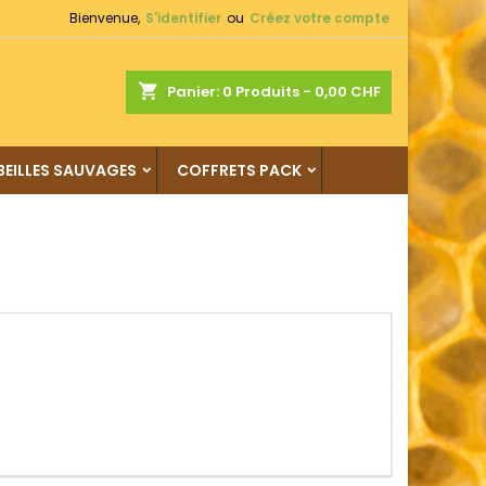
Bienvenue,
S'identifier
ou
Créez votre compte
shopping_cart
Panier:
0
Produits - 0,00 CHF
BEILLES SAUVAGES
COFFRETS PACK