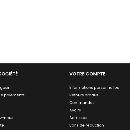
SOCIÉTÉ
VOTRE COMPTE
gasin
Informations personnelles
de paiements
Retours produit
Commandes
Avoirs
ez-nous
Adresses
ite
Bons de réduction