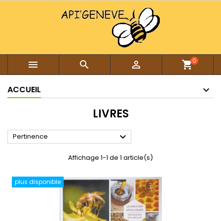
0



shopping_cart
ACCUEIL
LIVRES

Pertinence
Affichage 1-1 de 1 article(s)
plus disponible