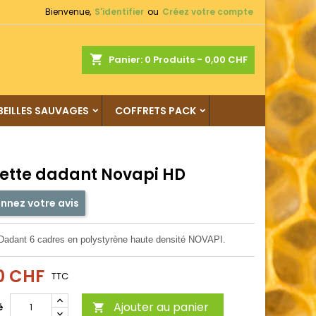
Bienvenue,
S'identifier
ou
Créez votre compte
shopping_cart
Panier:
0
Produits - 0,00 CHF
BEILLES SAUVAGES
COFFRETS PACK
ette dadant Novapi HD
nnez votre avis
Dadant 6 cadres en polystyrène haute densité NOVAPI.
0 CHF
TTC
Ajouter au panier
é
