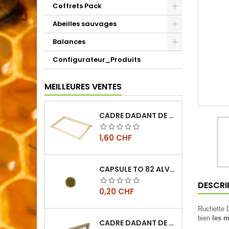
Coffrets Pack
Abeilles sauvages
Balances
Configurateur_Produits
MEILLEURES VENTES
CADRE DADANT DE CORPS FILÉ VERTICAL
Prix
1,60 CHF
CAPSULE TO 82 ALVÉOLES
DESCRI
Prix
0,20 CHF
Ruchette 
bien
les m
CADRE DADANT DE HAUSSE FILÉ VERTICAL