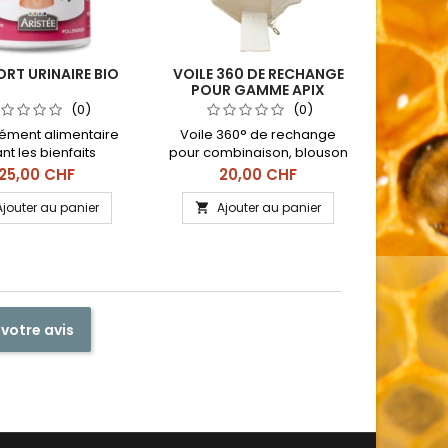
RT URINAIRE BIO
VOILE 360 DE RECHANGE
BAU
POUR GAMME APIX
PROPOL
(0)
(0)
ment alimentaire
Voile 360° de rechange
Ce baum
ant les bienfaits
pour combinaison, blouson
soin dou
s de la cranberry,
et vareuse de la gamme
pour le
Prix
Prix
P
25,00 CHF
20,00 CHF
busserole et de la
Aix-Pro®.
d
 verte de baccharis
Ajouter au panier
Ajouter au panier
A


 votre avis