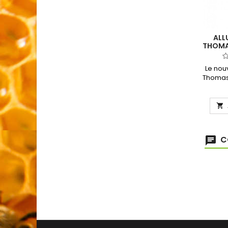
ALL
THOMAS
BOIS 
Le nou
Thomas®
de bo
pratiq
comb

C