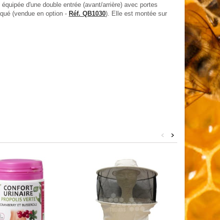
st équipée d'une double entrée (avant/arrière) avec portes
laqué (vendue en option -
Réf. QB1030
). Elle est montée sur
<
>