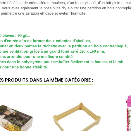
ette bénéficie de crémaillères moulées, d'un fond grillagé, d'un toit plein et e
 Vous avez également la possibilité d'y ajouter une partition en bois contrep
 permettre une aération efficace et éviter l'humidité.
é élevée : 90 g/L,
es d'entrée afin de former deux colonies d'abeilles,
nner en deux parties la ruchette avec la partition en bois contreplaqué,
onne ventilation grâce à au grand fond aéré 320 x 160 mm,
ins arrondis pour une meilleure solidité,
es dans le polystyrène pour emboîter facilement la hausse et le toit,
s pour une bonne stabilité.
ES PRODUITS DANS LA MÊME CATÉGORIE :