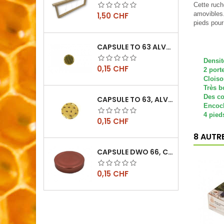
Cette ruch
amovibles.
Prix
1,50 CHF
pieds pour
CAPSULE TO 63 ALVÉOLES
Densit
Prix
0,15 CHF
2 port
C
loiso
Très b
Des co
CAPSULE TO 63, ALVÉOLES ABEILLES, L'UNITÉ
Encoch
4 pied
Prix
0,15 CHF
8 AUTR
CAPSULE DWO 66, CUIVRE
Prix
0,15 CHF