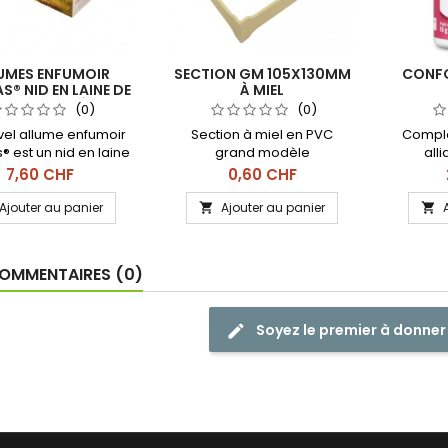
UMES ENFUMOIR
SECTION GM 105X130MM
CONFO
® NID EN LAINE DE
À MIEL
(BOÎTE 24 PIÈCES)
(0)
(0)
vel allume enfumoir
Section à miel en PVC
Complé
 est un nid en laine
grand modèle
alli
is paraffinée très
reconnu
Prix
Prix
7,60 CHF
0,60 CHF
ue pour démarrer la
de la 
ustion dans votre
propolis
Ajouter au panier
Ajouter au panier


enfumoir.
OMMENTAIRES (0)
Soyez le premier à donner