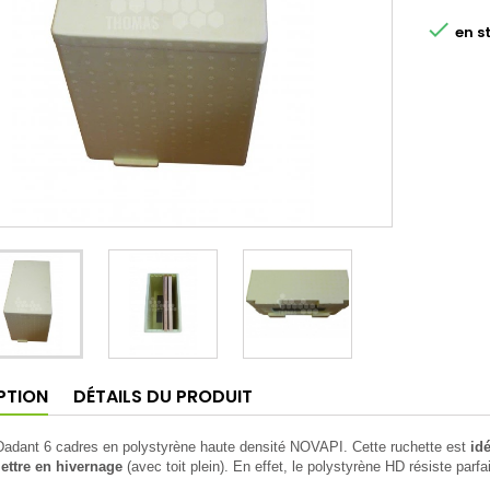

en s
PTION
DÉTAILS DU PRODUIT
Dadant 6 cadres en polystyrène haute densité NOVAPI. Cette ruchette est
id
ettre en hivernage
(avec toit plein).
En effet, le polystyrène HD résiste parfa