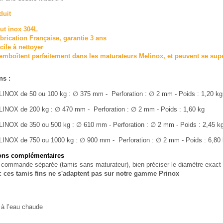
duit
ut inox 304L
brication Française, garantie 3 ans
cile à nettoyer
emboîtent parfaitement dans les maturateurs Melinox, et peuvent se su
ns
:
LINOX de 50 ou 100 kg : ∅ 375 mm - Perforation :
∅ 2 mm -
Poids : 1,20 kg
LINOX de 200 kg :
∅ 470 mm
- Perforation :
∅ 2 mm
- Poids : 1,60 kg
LINOX de 350 ou 500 kg :
∅ 610 mm
- Perforation :
∅ 2 mm
- Poids : 2,45 k
LINOX de 750 ou 1000 kg :
∅ 900 mm
- Perforation :
∅ 2 mm
- Poids : 6,80
ions complémentaires
commande séparée (tamis sans maturateur), bien préciser le diamètre exact e
 : ces tamis fins ne s'adaptent pas sur notre gamme Prinox
 à l’eau chaude