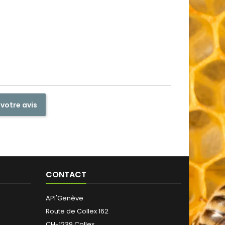
 votre avis
CONTACT
API'Genève
Route de Collex 162
CH-1239 Collex