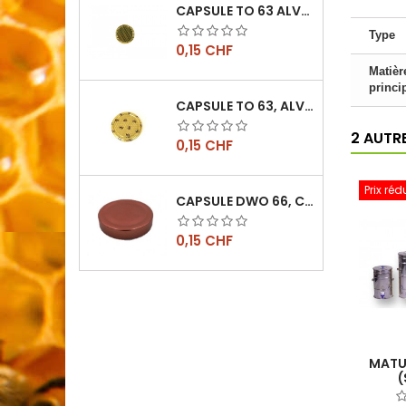
CAPSULE TO 63 ALVÉOLES
Type
Prix
0,15 CHF
Matièr
princi
CAPSULE TO 63, ALVÉOLES ABEILLES, L'UNITÉ
2 AUTR
Prix
0,15 CHF
Prix réd
CAPSULE DWO 66, CUIVRE
Prix
0,15 CHF
MATU
(