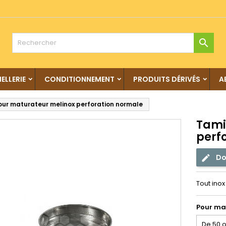

IELLERIE
CONDITIONNEMENT
PRODUITS DÉRIVÉS
A
our maturateur melinox perforation normale
Tami
perf
Do
Tout inox
Pour ma