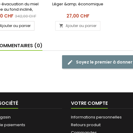
e évacuation du miel
Léger &amp; économique
e au fond incliné,
t doseur perfection
Prix
Prix
00 CHF
27,00 CHF
342,00 CHF
coupe-goutte
de
Ajouter au panier
Ajouter au panier

base
OMMENTAIRES (0)
Soyez le premier à donner
SOCIÉTÉ
VOTRE COMPTE
gasin
Informations personnelles
de paiements
Retours produit
Commandes