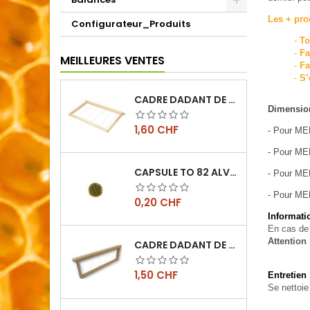
Les + pro
Configurateur_Produits
-
To
-
Fa
MEILLEURES VENTES
-
Fa
-
S’
CADRE DADANT DE CORPS FILÉ VERTICAL
Dimensio
Prix
1,60 CHF
- Pour ME
- Pour ME
CAPSULE TO 82 ALVÉOLES
- Pour ME
- Pour ME
Prix
0,20 CHF
Informat
En cas de 
Attention
CADRE DADANT DE HAUSSE FILÉ VERTICAL
Prix
1,50 CHF
Entretien
Se nettoie