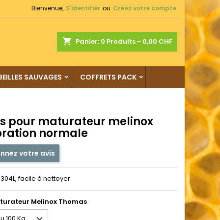
Bienvenue,
S'identifier
ou
Créez votre compte
shopping_cart
Panier:
0
Produits - 0,00 CHF
BEILLES SAUVAGES
COFFRETS PACK
s pour maturateur melinox
oration normale
nnez votre avis
 304L, facile à nettoyer
turateur Melinox Thomas