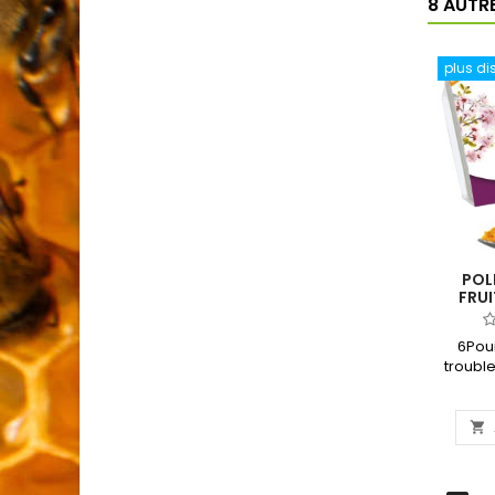
8 AUTR
plus di
POL
FRUI
6Pou
trouble
à sa ri
en zéan
de 25

congéla