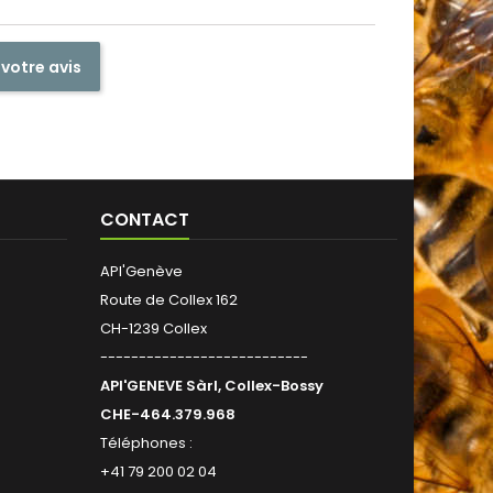
d'Acacia
BIO. Ba
conserv
 votre avis
dè
CONTACT
API'Genève
Route de Collex 162
CH-1239 Collex
---------------------------
API'GENEVE Sàrl, Collex-Bossy
CHE-464.379.968
Téléphones :
+41 79 200 02 04