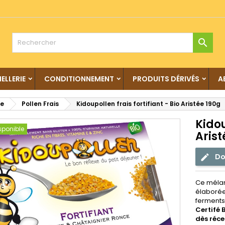

IELLERIE
CONDITIONNEMENT
PRODUITS DÉRIVÉS
A
he
Pollen Frais
Kidoupollen frais fortifiant - Bio Aristée 190g
Kidou
sponible
Arist
Do
Ce mélan
élaborée
ferments
Certifé 
dès réce