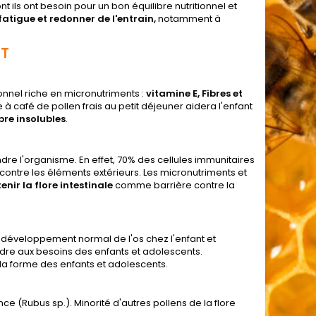
 ils ont besoin pour un bon équilibre nutritionnel et
fatigue et redonner de l'entrain,
notamment à
NT
ionnel riche en micronutriments :
vitamine E, Fibres et
e à café de pollen frais au petit déjeuner aidera l'enfant
bre insolubles
.
ndre l'organisme. En effet, 70% des cellules immunitaires
e contre les éléments extérieurs. Les micronutriments et
nir la flore intestinale
comme barrière contre la
u développement normal de l'os chez l'enfant et
re aux besoins des enfants et adolescents.
 la forme des enfants et adolescents.
nce (Rubus sp.). Minorité d'autres pollens de la flore