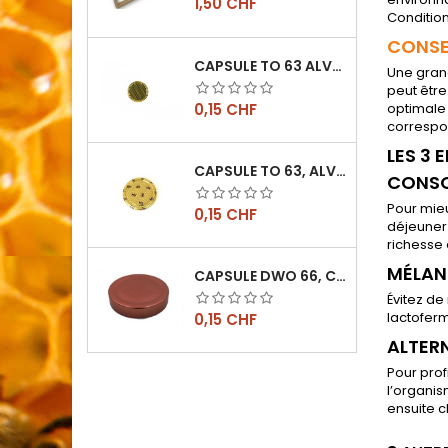
Prix
1,50 CHF
Condition
CONSEI
CAPSULE TO 63 ALVÉOLES
Une grand
peut être
Prix
0,15 CHF
optimale 
correspon
LES 3 
CAPSULE TO 63, ALVÉOLES ABEILLES, L'UNITÉ
CONSO
Pour mieu
Prix
0,15 CHF
déjeuner 
richesse 
MÉLAN
CAPSULE DWO 66, CUIVRE
Évitez de
Prix
lactoferm
0,15 CHF
ALTERN
Pour prof
l’organis
ensuite c