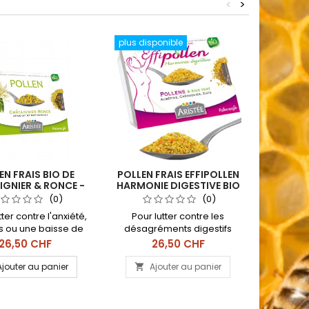
<
>
plus disponible
EN FRAIS BIO DE
POLLEN FRAIS EFFIPOLLEN
FORTIPO
GNIER & RONCE -
HARMONIE DIGESTIVE BIO
AR
ISTÉE 250GR
(0)
(0)
ter contre l'anxiété,
Pour lutter contre les
Fortip
ss ou une baisse de
désagréments digestifs
recet
iche en vitamine B6,
grâce à l'association de 3
conçue p
Prix
Prix
P
26,50 CHF
26,50 CHF
ols et tryptophane.
pollens et de l'anis vert.
protecti
uette de 250 g à
Contient du pollen de ciste,
cardi
Ajouter au panier
Ajouter au panier
A


ver au congélateur
de l'aubépine et du
organi
ès réception.
châtaignier. Barquette de
bienf
250 g.
d'olivi