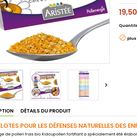
19,5
Quantit

plus

PTION
DÉTAILS DU PRODUIT
ELOTES POUR LES DÉFENSES NATURELLES DES E
e de pollen frais bio Kidoupollen fortifiant a spécialement été élabo