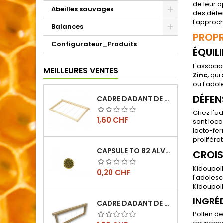
de leur a
Abeilles sauvages
des défen
l'approch
Balances
PROPR
Configurateur_Produits
ÉQUIL
L'associa
MEILLEURES VENTES
Zinc,
qui 
ou l'adol
DÉFEN
CADRE DADANT DE CORPS FILÉ VERTICAL
Chez l'ad
Prix
1,60 CHF
sont loca
lacto-fer
prolifér
CAPSULE TO 82 ALVÉOLES
CROIS
Kidoupoll
Prix
0,20 CHF
l'adoles
Kidoupoll
INGRÉ
CADRE DADANT DE HAUSSE FILÉ VERTICAL
Pollen de
environna