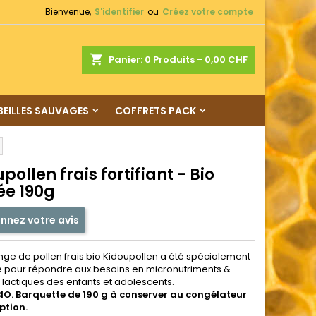
Bienvenue,
S'identifier
ou
Créez votre compte
shopping_cart
Panier:
0
Produits - 0,00 CHF
BEILLES SAUVAGES
COFFRETS PACK
pollen frais fortifiant - Bio
ée 190g
nnez votre avis
ge de pollen frais bio Kidoupollen a été spécialement
 pour répondre aux besoins en micronutriments &
 lactiques des enfants et adolescents.
BIO. Barquette de 190 g à conserver au congélateur
ption.