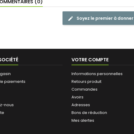
OMMENTAIRES (0)
conserver au congélateur
dès réception.
Soyez le premier à donner
SOCIÉTÉ
VOTRE COMPTE
gasin
Informations personnelles
de paiements
Retours produit
Commandes
Avoirs
ez-nous
Adresses
ite
Bons de réduction
Mes alertes