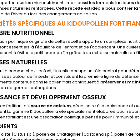
pporter tous les micronutriments mais aussi les ferments lactiques dont
ses naturelles renforcées. Cette recette est idéale
pour contrer la 
e de l'hiver ou lors des changements de saison.
IÉTÉS SPÉCIFIQUES AU KIDOUPOLLEN FORTIFIA
IBRE NUTRITIONNEL
tion pollinique originale de cette recette apporte un complexe nutrit
sont essentiels à l'équilibre de l'enfant et de l'adolescent. Une cuillèr
escent à éviter le petit creux de 11h grâce à sa richesse naturelle en
fi
SES NATURELLES
ulte comme chez l'enfant, l'intestin occupe un rôle central pour défe
lisées autour de l'intestin et constituent la première ligne de défens
ments contenus dans le pollen frais contribuent à
préserver et mainte
ation de germes pathogènes.
SANCE ET DÉVELOPPEMENT OSSEUX
en fortifiant est
source de calcium
, nécessaire à la croissance et a
cent.La gamme Kidoupollen a été spécialement élaborée pour répond
en fortifiant est une association pollinique pensée pour l'immunité et
DIENTS
 ciste (Cistus sp.), pollen de Châtaignier (Castaena sp.), pollen de ro
nte. Sans colorants ni conservateurs.