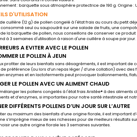
nement : barquette sous atmosphère protectrice de 190 g. Origine :
LS D'UTILISATION
e cuillère (12 g) de pollen congelé à l'état frais au cours du petit déj
 consommé seul ou saupoudré sur une salade de fruits, une compote,
de la barquette de pollen, nous conseillons de conserver ce produit
d à 3 semaines d'utilisation à raison d'une cuillère à soupe par jour.
ERREURS A EVITER AVEC LE POLLEN
MMER LE POLLEN À JEUN
x profiter de leurs bienfaits sans désagréments, il est important de 
de préférence (ou lors d’un repas léger / d’une collation) avec des fr
en enzymes et en lactoferments peut provoquer ballonnements, flatule
GER LE POLLEN AVEC UN ALIMENT CHAUD
 mélanger les pollens congelés à l'état frais Aristée® à des aliments 
ents et d’enzymes, si importantes pour notre santé intestinale et notre
ER DIFFÉRENTS POLLENS D’UN JOUR SUR L’AUTRE
iter au maximum des bienfaits d’une origine florale, il est important d
me s’imprègne mieux de ses richesses pour de meilleurs résultats sur l
hoisir une autre origine florale les 3 semaines suivantes.