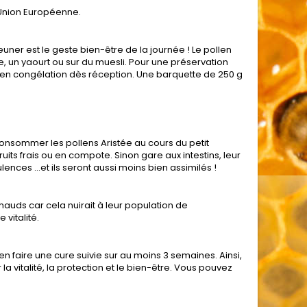
 Union Européenne.
euner est le geste bien-être de la journée ! Le pollen
 un yaourt ou sur du muesli. Pour une préservation
 en congélation dès réception. Une barquette de 250 g
consommer les pollens Aristée au cours du petit
uits frais ou en compote. Sinon gare aux intestins, leur
nces …et ils seront aussi moins bien assimilés !
chauds car cela nuirait à leur population de
 vitalité.
’en faire une cure suivie sur au moins 3 semaines. Ainsi,
a vitalité, la protection et le bien-être. Vous pouvez