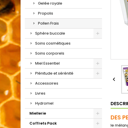
Gelée royale
Propolis
Pollen Frais
Sphère buccale
Soins cosmétiques
Soins corporels
Miel Essentiel
Plénitude et sérénité

Accessoires
Livres
DESCRI
Hydromel
Miellerie
DES P
Coffrets Pack
le mélang