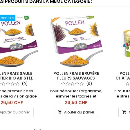
ES PRODUITS DANS LA MÊME CATÉGORIE :
sponible
LEN FRAIS SAULE
POLLEN FRAIS BRUYÈRE
POLL
TIER BIO ARISTÉE
FLEURS SAUVAGES
CHÂTAI
250GR
ARISTÉE 250GR
AR
(0)
(0)
r se prémunir des
Pour dépolluer l'organisme,
6Pour lut
s de la vision grâce
éliminer les toxines et
le stre
chesse en lutéine et
rétablir leur équilibre acido-
moral. R
Prix
Prix
26,50 CHF
24,50 CHF
xanthine. Barquette
basique. Également indiqué
polyphén
0 g à conserver au
pour favoriser une bonne
Barq
Ajouter au panier
Ajouter au panier


teur dès réception.
micro-circulation.
conser
Labellisé Fleurs Sauvages.
d
Barquette de 250 g à