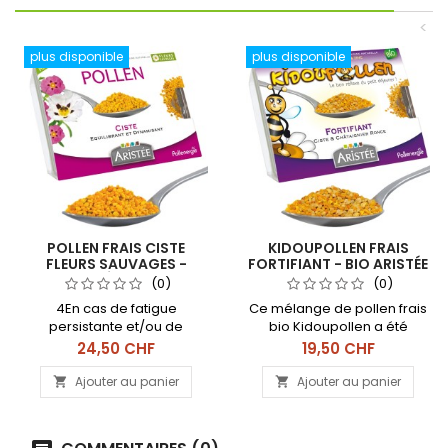
<
plus disponible
plus disponible
POLLEN FRAIS CISTE
KIDOUPOLLEN FRAIS
FLEURS SAUVAGES -
FORTIFIANT - BIO ARISTÉE
ARISÉE 250G
190G
(0)
(0)
4En cas de fatigue
Ce mélange de pollen frais
persistante et/ou de
bio Kidoupollen a été
troubles intestinaux.
spécialement élaborée
Prix
Prix
24,50 CHF
19,50 CHF
Également recommandé
pour répondre aux besoins
en phase préparatoire pour
en micronutriments &amp;
Ajouter au panier
Ajouter au panier


les sportifs professionnels
ferments lactiques des
ou amateurs. Barquette à
enfants et
conserver au congélateur
adolescents.Certifé BIO.